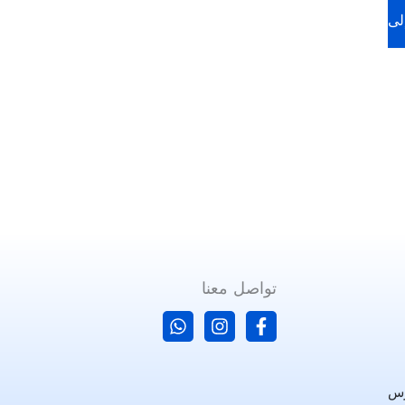
لى
تواصل معنا
رس