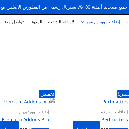
 بسيريال رسمي من المطورين الأصليين مع تحديثات تلقائية
إضافات ووردبريس
الاسئلة الشائعة
المدونة
تواصل معنا
السعر
السعر
السعر
السعر
فيض!
تخفيض!
الأصلي
الحالي
الأصلي
الحالي
هو:
هو:
هو:
هو:
$10.00.
$269.00.
$10.00.
$30.00.
إضافات السرعة
إضافات ووردبريس
Premium Addons Pro
Perfmatters