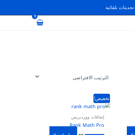
السعر
السعر
تخفيض!
الأصلي
الحالي
هو:
هو:
$8.00.
$96.00.
إضافات ووردبريس
Rank Math Pro