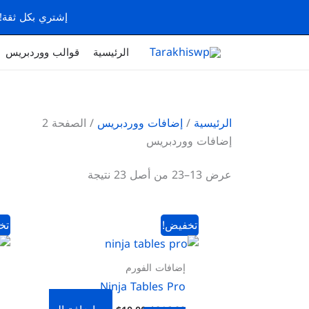
خطي
إشتري بكل ثقة! جميع منتجاتنا أصلية 100%،
لى
لمحتوى
الرئيسية
قوالب ووردبريس
الرئيسية
/
إضافات ووردبريس
/ الصفحة 2
إضافات ووردبريس
عرض 13–23 من أصل 23 نتيجة
السعر
السعر
تخفيض!
تخ
الأصلي
الحالي
هو:
هو:
$10.00.
$216.00.
إضافات الفورم
Ninja Tables Pro